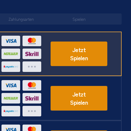
Zahlungsarten
Spielen
Jetzt
Spielen
Jetzt
Spielen