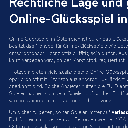
Rechtliche Lage und 
Online-Glücksspiel i
Online Glücksspiel in Österreich ist durch das Glücks
besitzt das Monopol für Online-Glücksspiele wie Lott
entsprechender Lizenz offiziell tätig sein dürfen. Au
kaum vergeben wird, da der Markt stark reguliert ist.
Trotzdem bieten viele ausländische Online Glücksspie
operieren oft mit Lizenzen aus anderen EU-Ländern
anerkannt sind. Solche Anbieter nutzen die EU-Dienstl
Spieler machen sich beim Spielen auf solchen Plattfor
wie bei Anbietern mit österreichischer Lizenz.
Um sicher zu gehen, sollten Spieler immer auf
verläss
Plattformen mit Lizenzen von Behörden wie der MGA bi
Österreich zugelassen sind. Achten Sie darauf, ob 