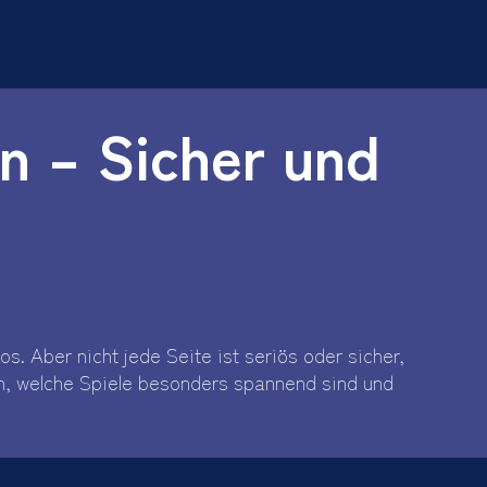
en – Sicher und
s. Aber nicht jede Seite ist seriös oder sicher,
den, welche Spiele besonders spannend sind und