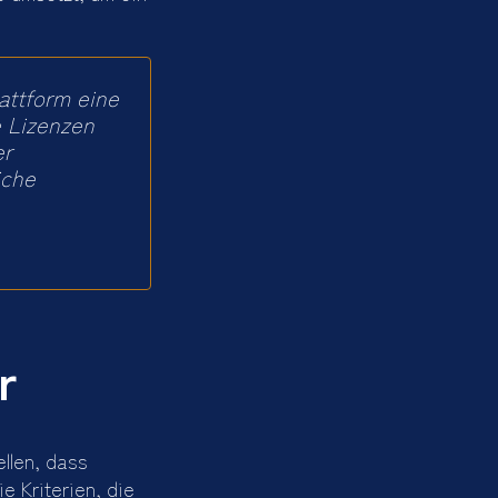
lattform eine
e Lizenzen
er
iche
r
ellen, dass
e Kriterien, die